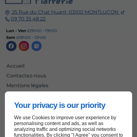
25 Rue du Chat Huant,
03100
MONTLUÇON
09 70 35 48 22
Lun - Ven :
09h00 - 19h00
Sam :
08h00 - 12h00
Accueil
Contactez-nous
Mentions légales
Plan du site
Your privacy is our priority
We use Cookies to improve user experience by
Haut de page
personalising content and ads, as well as
analyzing traffic and optimizing social networks
functionalities. By clicking "I Agree" you consent to