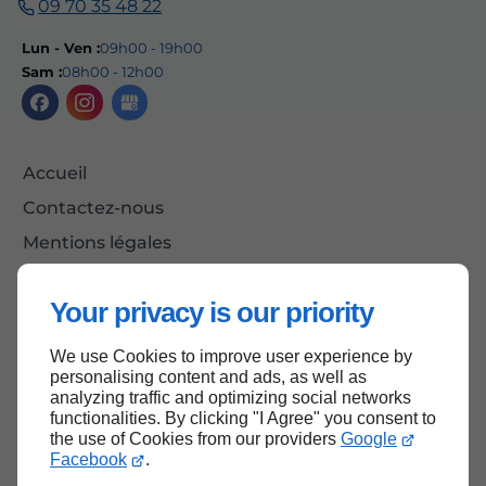
09 70 35 48 22
Lun - Ven :
09h00 - 19h00
Sam :
08h00 - 12h00
Accueil
Contactez-nous
Mentions légales
Plan du site
Your privacy is our priority
We use Cookies to improve user experience by
Haut de page
personalising content and ads, as well as
analyzing traffic and optimizing social networks
functionalities. By clicking "I Agree" you consent to
the use of Cookies from our providers
Google
Facebook
.