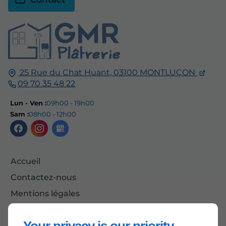
25 Rue du Chat Huant,
03100
MONTLUÇON
09 70 35 48 22
Lun - Ven :
09h00 - 19h00
Sam :
08h00 - 12h00
Accueil
Contactez-nous
Mentions légales
Plan du site