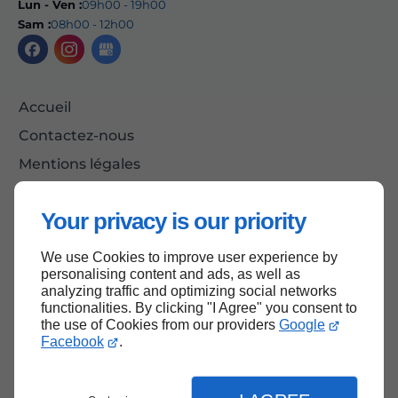
Lun - Ven :
09h00 - 19h00
Sam :
08h00 - 12h00
Accueil
Contactez-nous
Mentions légales
Plan du site
Your privacy is our priority
We use Cookies to improve user experience by
Haut de page
personalising content and ads, as well as
analyzing traffic and optimizing social networks
functionalities. By clicking "I Agree" you consent to
the use of Cookies from our providers
Google
Facebook
.